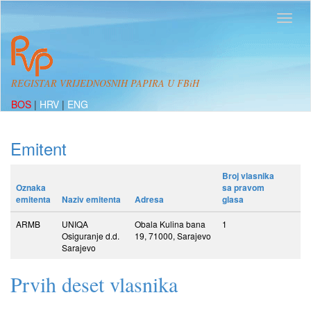
REGISTAR VRIJEDNOSNIH PAPIRA U FBiH
BOS
|
HRV
|
ENG
Emitent
Broj vlasnika
Oznaka
sa pravom
emitenta
Naziv emitenta
Adresa
glasa
ARMB
UNIQA
Obala Kulina bana
1
Osiguranje d.d.
19, 71000, Sarajevo
Sarajevo
Prvih deset vlasnika