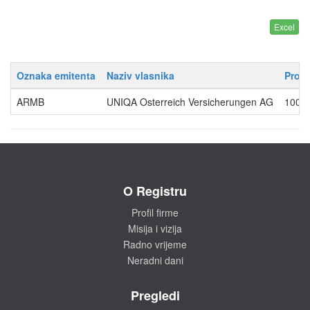
Oznaka emitenta
Naziv vlasnika
Proce
ARMB
UNIQA Osterreich Versicherungen AG
100.
O Registru
Profil firme
Misija i vizija
Radno vrijeme
Neradni dani
Pregledi