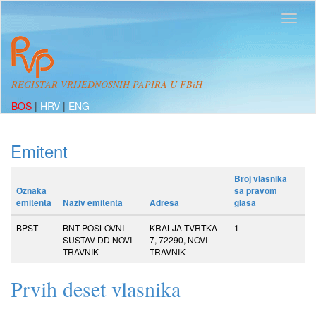
REGISTAR VRIJEDNOSNIH PAPIRA U FBiH
BOS
|
HRV
|
ENG
Emitent
Broj vlasnika
Oznaka
sa pravom
emitenta
Naziv emitenta
Adresa
glasa
BPST
BNT POSLOVNI
KRALJA TVRTKA
1
SUSTAV DD NOVI
7, 72290, NOVI
TRAVNIK
TRAVNIK
Prvih deset vlasnika