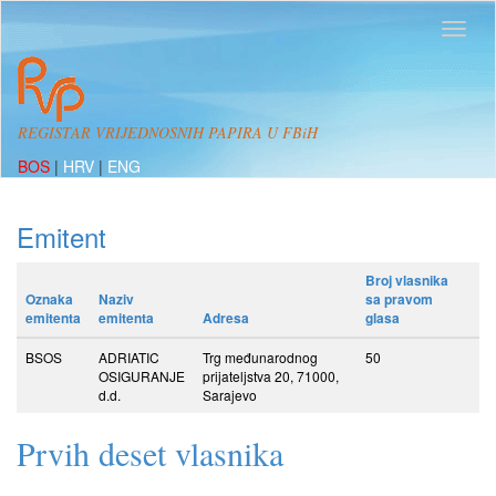
REGISTAR VRIJEDNOSNIH PAPIRA U FBiH
BOS
|
HRV
|
ENG
Emitent
Broj vlasnika
Oznaka
Naziv
sa pravom
emitenta
emitenta
Adresa
glasa
BSOS
ADRIATIC
Trg međunarodnog
50
OSIGURANJE
prijateljstva 20, 71000,
d.d.
Sarajevo
Prvih deset vlasnika