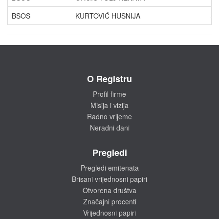
BSOS
KURTOVIĆ HUSNIJA
3.
O Registru
Profil firme
Misija i vizija
Radno vrijeme
Neradni dani
Pregledi
Pregledi emitenata
Brisani vrijednosni papiri
Otvorena društva
Značajni procenti
Vrijednosni papiri