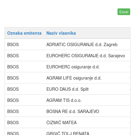
Oznaka emitenta
Naziv vlasnika
Pr
BSOS
ADRIATIC OSIGURANJE d.d. Zagreb
19
BSOS
EUROHERC OSIGURANJE d.d. Sarajevo
19
BSOS
EUROHERC osiguranje d.d.
9.
BSOS
AGRAM LIFE osiguranje d.d.
9.
BSOS
EURO DAUS d.d. Split
6.
BSOS
AGRAM TIS d.o.o.
5.
BSOS
BOSNA RE d.d. SARAJEVO
5.
BSOS
ČIZMIĆ MATEA
3.
BSOS
GRGIĆ TOLJ RENATA
3.