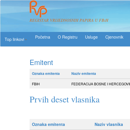
REGISTAR VRIJEDNOSNIH PAPIRA U FBiH
O Registru
Usluge
Top linkovi
Emitent
Oznaka emitenta
Naziv emitenta
FBIH
FEDERACIJA BOSNE I HERCEGOVI
Prvih deset vlasnika
Oznaka emitenta
Naziv vlasnika