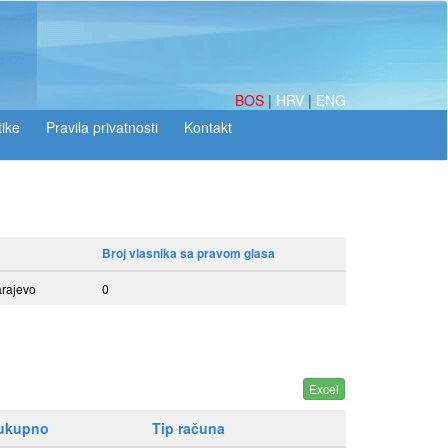
BOS
|
HRV
|
ENG
tike
Broj vlasnika sa pravom glasa
rajevo
0
 ukupno
Tip računa