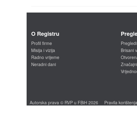
O Registru
Pregle
Profil firme
Pregledi
Misija i vizija
Brisani v
Radno vrijeme
Otvoren
Neradni dani
Značajni
Vrijedno
Autorska prava © RVP u FBiH 2026
Pravila korištenj