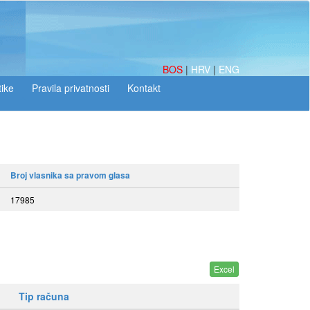
BOS
|
HRV
|
ENG
tike
Broj vlasnika sa pravom glasa
17985
Tip računa