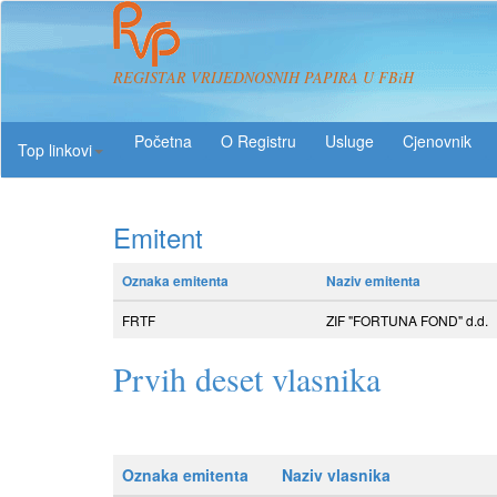
REGISTAR VRIJEDNOSNIH PAPIRA U FBiH
O Registru
Usluge
Top linkovi
Emitent
Oznaka emitenta
Naziv emitenta
FRTF
ZIF "FORTUNA FOND" d.d.
Prvih deset vlasnika
Oznaka emitenta
Naziv vlasnika