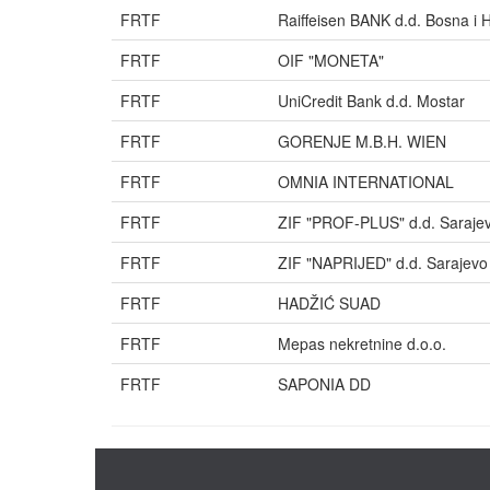
FRTF
Raiffeisen BANK d.d. Bosna i 
FRTF
OIF "MONETA"
FRTF
UniCredit Bank d.d. Mostar
FRTF
GORENJE M.B.H. WIEN
FRTF
OMNIA INTERNATIONAL
FRTF
ZIF "PROF-PLUS" d.d. Saraje
FRTF
ZIF "NAPRIJED" d.d. Sarajevo
FRTF
HADŽIĆ SUAD
FRTF
Mepas nekretnine d.o.o.
FRTF
SAPONIA DD