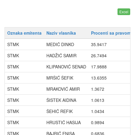
Oznaka emitenta
Naziv vlasnika
Procenti sa pravom g
STMK
MEDIĆ DINKO
35.9417
STMK
HADŽIĆ SAMIR
26.7494
STMK
KLIPANOVIĆ SENAD
17.9888
STMK
MRŠIĆ ŠEFIK
13.6355
STMK
MRAKOVIĆ AMIR
1.3672
STMK
ŠISTEK AIDINA
1.0613
STMK
ŠEHIĆ REFIK
1.0434
STMK
HRUSTIĆ HASIJA
0.9894
STMK
BAJRIĆ ENISA
0.6836