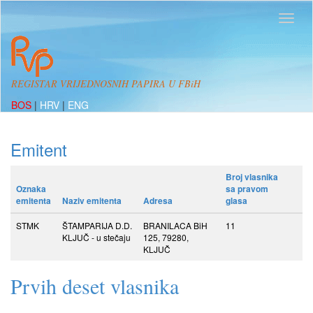
REGISTAR VRIJEDNOSNIH PAPIRA U FBiH
BOS
|
HRV
|
ENG
Emitent
Broj vlasnika
Oznaka
sa pravom
emitenta
Naziv emitenta
Adresa
glasa
STMK
ŠTAMPARIJA D.D.
BRANILACA BiH
11
KLJUČ - u stečaju
125, 79280,
KLJUČ
Prvih deset vlasnika