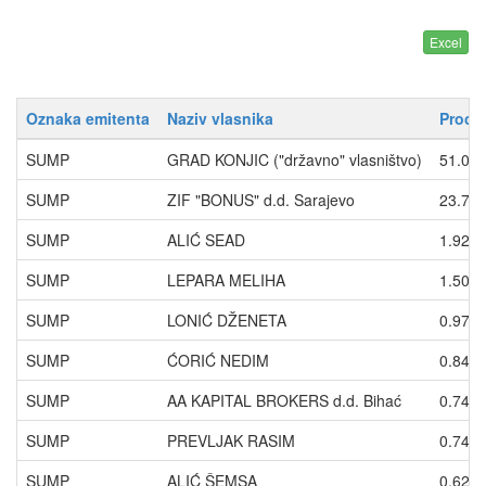
Oznaka emitenta
Naziv vlasnika
Proce
SUMP
GRAD KONJIC ("državno" vlasništvo)
51.01
SUMP
ZIF "BONUS" d.d. Sarajevo
23.76
SUMP
ALIĆ SEAD
1.920
SUMP
LEPARA MELIHA
1.505
SUMP
LONIĆ DŽENETA
0.976
SUMP
ĆORIĆ NEDIM
0.840
SUMP
AA KAPITAL BROKERS d.d. Bihać
0.743
SUMP
PREVLJAK RASIM
0.742
SUMP
ALIĆ ŠEMSA
0.628