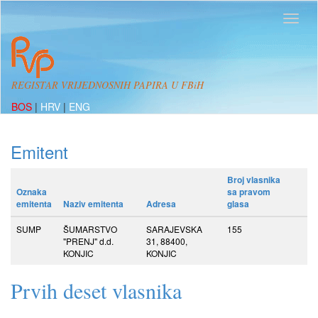
REGISTAR VRIJEDNOSNIH PAPIRA U FBiH
BOS
|
HRV
|
ENG
Emitent
Broj vlasnika
Oznaka
sa pravom
emitenta
Naziv emitenta
Adresa
glasa
SUMP
ŠUMARSTVO
SARAJEVSKA
155
"PRENJ" d.d.
31, 88400,
KONJIC
KONJIC
Prvih deset vlasnika