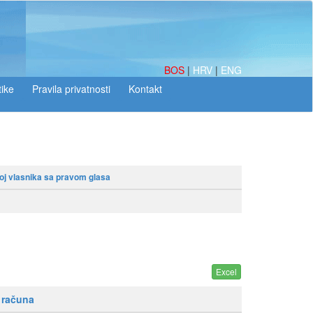
BOS
|
HRV
|
ENG
tike
oj vlasnika sa pravom glasa
 računa