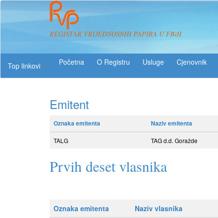
REGISTAR VRIJEDNOSNIH PAPIRA U FBiH
O Registru
Usluge
Top linkovi
Emitent
Oznaka emitenta
Naziv emitenta
TALG
TAG d.d. Goražde
Prvih deset vlasnika
Oznaka emitenta
Naziv vlasnika