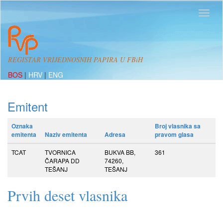
REGISTAR VRIJEDNOSNIH PAPIRA U FBiH
BOS
|
HRV
|
ENG
Emitent
Oznaka
Broj vlasnika sa
emitenta
Naziv emitenta
Adresa
pravom glasa
TCAT
TVORNICA
BUKVA BB,
361
ČARAPA DD
74260,
TEŠANJ
TEŠANJ
Prvih deset vlasnika