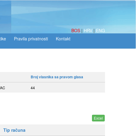
BOS
|
HRV
|
ENG
tike
Broj vlasnika sa pravom glasa
VAC
44
Tip računa