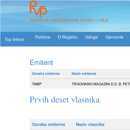
REGISTAR VRIJEDNOSNIH PAPIRA U FBiH
O Registru
Usluge
Top linkovi
Emitent
Oznaka emitenta
Naziv emitenta
TMBP
TRGOVINSKI MAGAZINI D.D. B. PETR
Prvih deset vlasnika
Oznaka emitenta
Naziv vlasnika