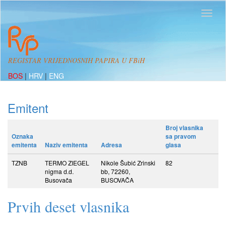
REGISTAR VRIJEDNOSNIH PAPIRA U FBiH
BOS
|
HRV
|
ENG
Emitent
Broj vlasnika
Oznaka
sa pravom
emitenta
Naziv emitenta
Adresa
glasa
TZNB
TERMO ZIEGEL
Nikole Šubić Zrinski
82
nigma d.d.
bb, 72260,
Busovača
BUSOVAČA
Prvih deset vlasnika