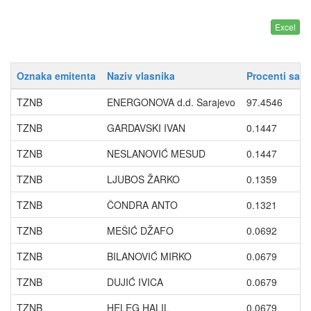
Oznaka emitenta
Naziv vlasnika
Procenti sa 
TZNB
ENERGONOVA d.d. Sarajevo
97.4546
TZNB
GARDAVSKI IVAN
0.1447
TZNB
NESLANOVIĆ MESUD
0.1447
TZNB
LJUBOS ŽARKO
0.1359
TZNB
ČONDRA ANTO
0.1321
TZNB
MEŠIĆ DŽAFO
0.0692
TZNB
BILANOVIĆ MIRKO
0.0679
TZNB
DUJIĆ IVICA
0.0679
TZNB
HELEG HALIL
0.0679