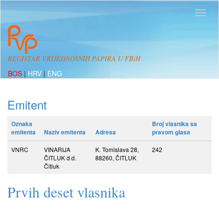
REGISTAR VRIJEDNOSNIH PAPIRA U FBiH
BOS
|
HRV
|
ENG
Emitent
Oznaka
Broj vlasnika sa
emitenta
Naziv emitenta
Adresa
pravom glasa
VNRC
VINARIJA
K. Tomislava 28,
242
ČITLUK d.d.
88260, ČITLUK
Čitluk
Prvih deset vlasnika