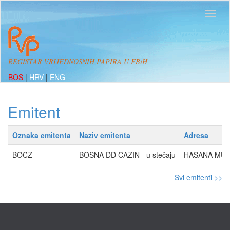
REGISTAR VRIJEDNOSNIH PAPIRA U FBiH
BOS
|
HRV
|
ENG
Emitent
Oznaka emitenta
Naziv emitenta
Adresa
BOCZ
BOSNA DD CAZIN - u stečaju
HASANA MUJE
Svi emitenti >>