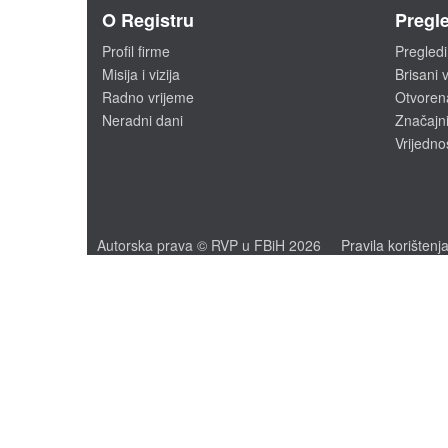
O Registru
Pregle
Profil firme
Pregledi
Misija i vizija
Brisani v
Radno vrijeme
Otvoren
Neradni dani
Značajni
Vrijedno
Autorska prava © RVP u FBiH 2026
Pravila korištenj