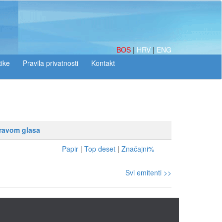
BOS
|
HRV
|
ENG
tike
pravom glasa
Papir
|
Top deset
|
Značajni%
Svi emitenti >>