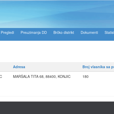
Pregledi
Preuzimanja DD
Brčko distrikt
Dokumenti
Statis
Adresa
Broj vlasnika sa 
C
MARŠALA TITA 68, 88400, KONJIC
180