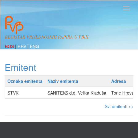
REGISTAR VRIJEDNOSNIH PAPIRA U FBiH
BOS
|
HRV
|
ENG
Emitent
Oznaka emitenta
Naziv emitenta
Adresa
STVK
SANITEKS d.d. Velika Kladuša
Tone Hrovat
Svi emitenti >>