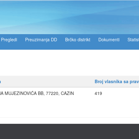
Pregledi
Preuzimanja DD
Brčko distrikt
Dokumenti
Statis
a
Broj vlasnika sa pra
A MUJEZINOVIĆA BB, 77220, CAZIN
419