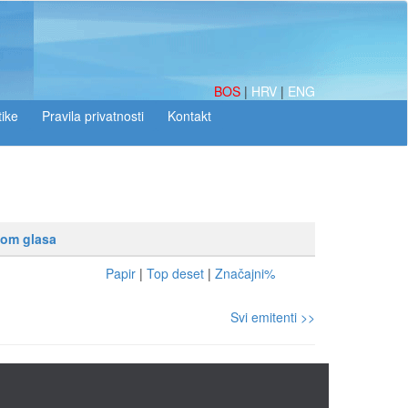
BOS
|
HRV
|
ENG
tike
vom glasa
Papir
|
Top deset
|
Značajni%
Svi emitenti >>