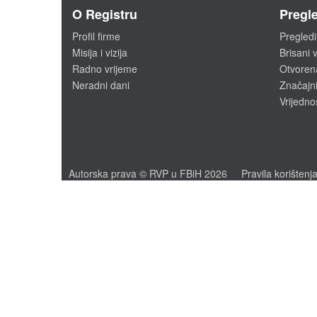
O Registru
Pregle
Profil firme
Pregledi
Misija i vizija
Brisani v
Radno vrijeme
Otvoren
Neradni dani
Značajni
Vrijedno
Autorska prava © RVP u FBiH 2026
Pravila korištenj