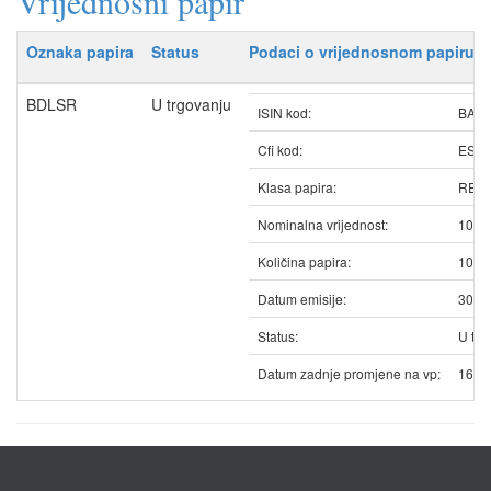
Vrijednosni papir
Oznaka papira
Status
Podaci o vrijednosnom papiru
BDLSR
U trgovanju
ISIN kod:
BAB
Cfi kod:
ESV
Klasa papira:
REDO
Nominalna vrijednost:
100.
Količina papira:
1081
Datum emisije:
30.1
Status:
U trg
Datum zadnje promjene na vp:
16.0