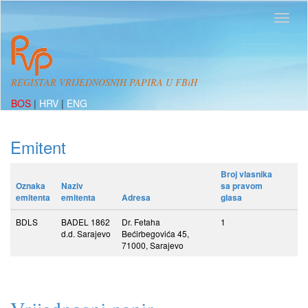
REGISTAR VRIJEDNOSNIH PAPIRA U FBiH
BOS
|
HRV
|
ENG
Emitent
Broj vlasnika
Oznaka
Naziv
sa pravom
emitenta
emitenta
Adresa
glasa
BDLS
BADEL 1862
Dr. Fetaha
1
d.d. Sarajevo
Bećirbegovića 45,
71000, Sarajevo