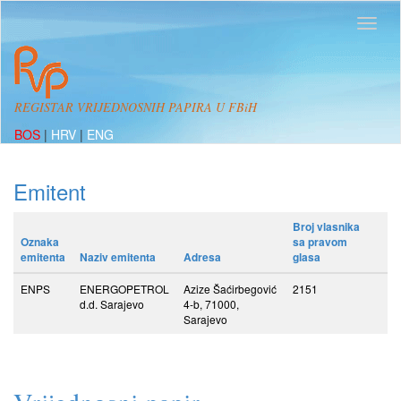
REGISTAR VRIJEDNOSNIH PAPIRA U FBiH
BOS
|
HRV
|
ENG
Emitent
Broj vlasnika
Oznaka
sa pravom
emitenta
Naziv emitenta
Adresa
glasa
ENPS
ENERGOPETROL
Azize Šaćirbegović
2151
d.d. Sarajevo
4-b, 71000,
Sarajevo