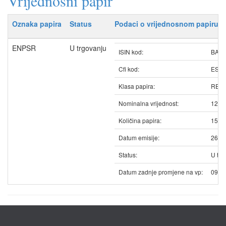
Vrijednosni papir
Oznaka papira
Status
Podaci o vrijednosnom papiru
ENPSR
U trgovanju
ISIN kod:
BAE
Cfi kod:
ESV
Klasa papira:
REDO
Nominalna vrijednost:
12.5
Količina papira:
1597
Datum emisije:
26.0
Status:
U trg
Datum zadnje promjene na vp:
09.0