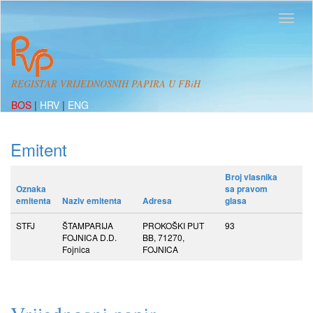
REGISTAR VRIJEDNOSNIH PAPIRA U FBiH
BOS
|
HRV
|
ENG
Emitent
Broj vlasnika
Oznaka
sa pravom
emitenta
Naziv emitenta
Adresa
glasa
STFJ
ŠTAMPARIJA
PROKOŠKI PUT
93
FOJNICA D.D.
BB, 71270,
Fojnica
FOJNICA