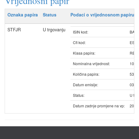
Vrijednosni papir
Oznaka papira
Status
Podaci o vrijednosnom papiru
STFJR
U trgovanju
ISIN kod:
BAST
Cfi kod:
ESV
Klasa papira:
REDO
Nominalna vrijednost:
10.0
Količina papira:
5316
Datum emisije:
03.0
Status:
U trg
Datum zadnje promjene na vp:
20.0