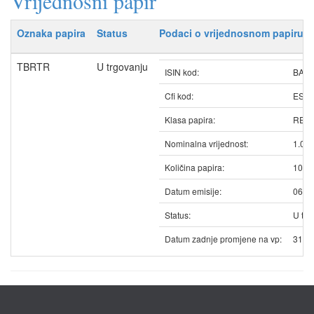
Vrijednosni papir
Oznaka papira
Status
Podaci o vrijednosnom papiru
TBRTR
U trgovanju
ISIN kod:
BATB
Cfi kod:
ESV
Klasa papira:
REDO
Nominalna vrijednost:
1.00
Količina papira:
1086
Datum emisije:
06.0
Status:
U trg
Datum zadnje promjene na vp:
31.0