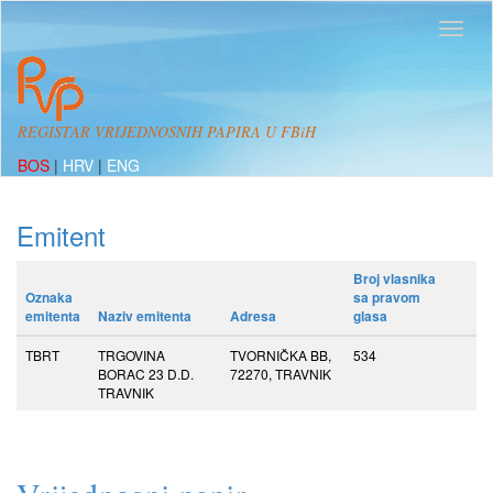
REGISTAR VRIJEDNOSNIH PAPIRA U FBiH
BOS
|
HRV
|
ENG
Emitent
Broj vlasnika
Oznaka
sa pravom
emitenta
Naziv emitenta
Adresa
glasa
TBRT
TRGOVINA
TVORNIČKA BB,
534
BORAC 23 D.D.
72270, TRAVNIK
TRAVNIK