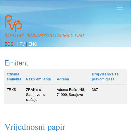
REGISTAR VRIJEDNOSNIH PAPIRA U FBiH
BOS
|
HRV
|
ENG
Emitent
Oznaka
Broj vlasnika sa
emitenta
Naziv emitenta
Adresa
pravom glasa
ZRKS
ZRAK d.d.
Adema Buće 148,
367
Sarajevo - u
71000, Sarajevo
stečaju
Vrijednosni papir