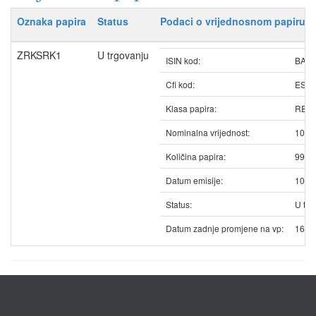
Oznaka papira
Status
Podaci o vrijednosnom papiru
ZRKSRK1
U trgovanju
ISIN kod:
BAZ
Cfi kod:
ESV
Klasa papira:
REDO
Nominalna vrijednost:
10.6
Količina papira:
9908
Datum emisije:
10.0
Status:
U trg
Datum zadnje promjene na vp:
16.0