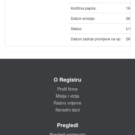
Količina papira:
1941
Datum emisije:
06.0
Status:
U trg
Datum zadnje promjene na vp:
29.1
O Registru
Profil firme
Misija i vizija
Radno vrijeme
Neradni dani
Pregledi
Pregledi emitenata