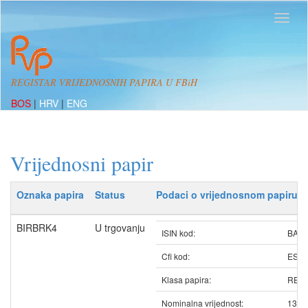
REGISTAR VRIJEDNOSNIH PAPIRA U FBiH
BOS
|
HRV
|
ENG
Vrijednosni papir
Oznaka papira
Status
Podaci o vrijednosnom papiru
BIRBRK4
U trgovanju
ISIN kod:
BABI
Cfi kod:
ESV
Klasa papira:
REDO
Nominalna vrijednost:
13.1