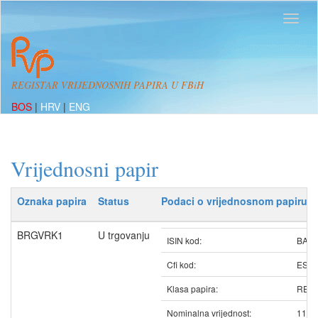
REGISTAR VRIJEDNOSNIH PAPIRA U FBiH
BOS
|
HRV
|
ENG
Vrijednosni papir
Oznaka papira
Status
Podaci o vrijednosnom papiru
BRGVRK1
U trgovanju
ISIN kod:
BAB
Cfi kod:
ESV
Klasa papira:
REDO
Nominalna vrijednost:
11.8