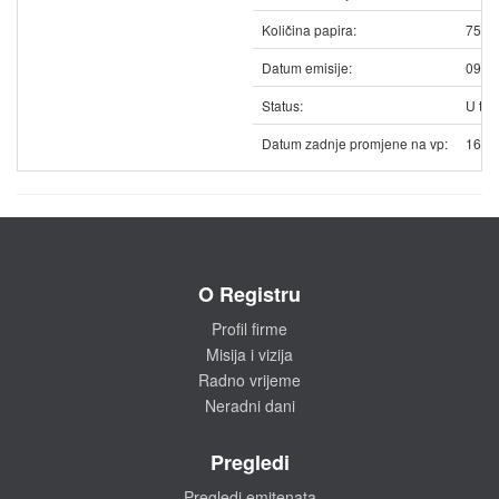
Količina papira:
7552
Datum emisije:
09.0
Status:
U trg
Datum zadnje promjene na vp:
16.0
O Registru
Profil firme
Misija i vizija
Radno vrijeme
Neradni dani
Pregledi
Pregledi emitenata