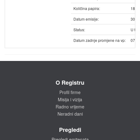
Količina papira:
1864
Datum emisije:
30.1
Status:
U trg
Datum zadnje promjene na vp:
07.0
O Registru
Profil firme
Misija i vizija
Radno vrijeme
Neradni dani
Pregledi
Pregledi emitenata