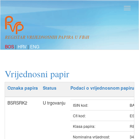
REGISTAR VRIJEDNOSNIH PAPIRA U FBiH
BOS
|
HRV
|
ENG
Vrijednosni papir
Oznaka papira
Status
Podaci o vrijednosnom papiru
BSRSRK2
U trgovanju
ISIN kod:
BAB
Cfi kod:
ESV
Klasa papira:
REDO
Nominalna vrijednost:
340.