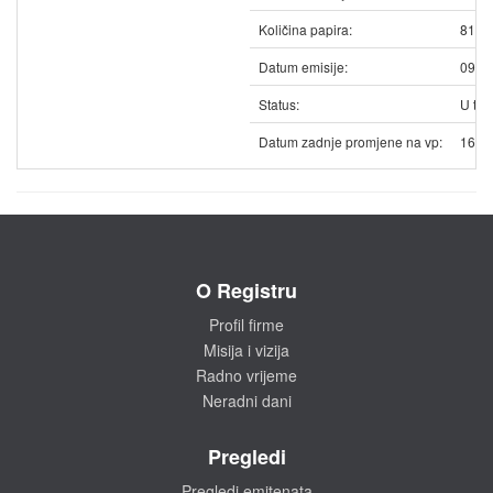
Količina papira:
8104
Datum emisije:
09.0
Status:
U trg
Datum zadnje promjene na vp:
16.0
O Registru
Profil firme
Misija i vizija
Radno vrijeme
Neradni dani
Pregledi
Pregledi emitenata