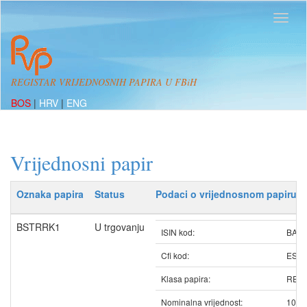
REGISTAR VRIJEDNOSNIH PAPIRA U FBiH
BOS
|
HRV
|
ENG
Vrijednosni papir
Oznaka papira
Status
Podaci o vrijednosnom papiru
BSTRRK1
U trgovanju
ISIN kod:
BAB
Cfi kod:
ESV
Klasa papira:
REDO
Nominalna vrijednost:
10.1