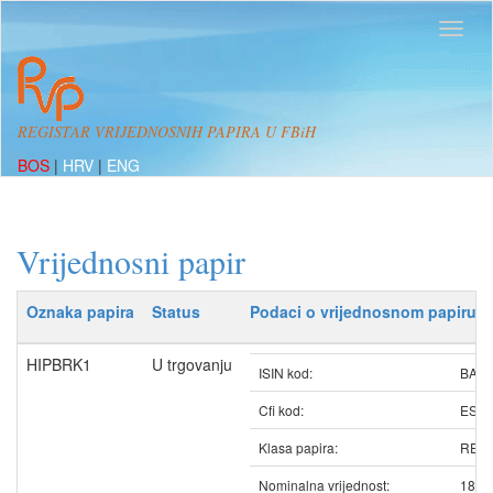
REGISTAR VRIJEDNOSNIH PAPIRA U FBiH
BOS
|
HRV
|
ENG
Vrijednosni papir
Oznaka papira
Status
Podaci o vrijednosnom papiru
HIPBRK1
U trgovanju
ISIN kod:
BAHI
Cfi kod:
ESV
Klasa papira:
REDO
Nominalna vrijednost:
188.