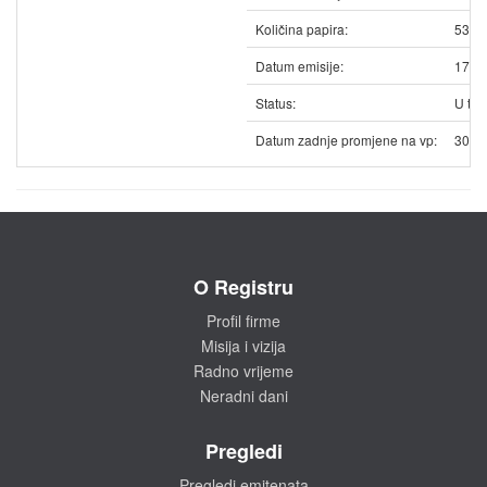
Količina papira:
5325
Datum emisije:
17.1
Status:
U trg
Datum zadnje promjene na vp:
30.1
O Registru
Profil firme
Misija i vizija
Radno vrijeme
Neradni dani
Pregledi
Pregledi emitenata