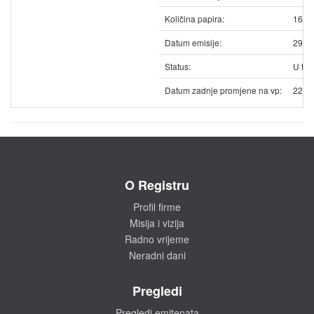
Količina papira:
1615
Datum emisije:
29.0
Status:
U trg
Datum zadnje promjene na vp:
22.0
O Registru
Profil firme
Misija i vizija
Radno vrijeme
Neradni dani
Pregledi
Pregledi emitenata