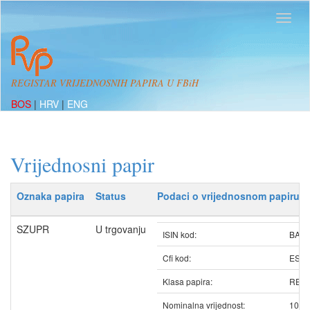
REGISTAR VRIJEDNOSNIH PAPIRA U FBiH
BOS
|
HRV
|
ENG
Vrijednosni papir
Oznaka papira
Status
Podaci o vrijednosnom papiru
SZUPR
U trgovanju
ISIN kod:
BAS
Cfi kod:
ESV
Klasa papira:
REDO
Nominalna vrijednost:
100.