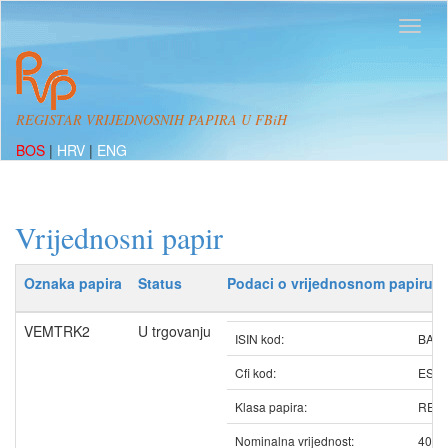
REGISTAR VRIJEDNOSNIH PAPIRA U FBiH
BOS
|
HRV
|
ENG
Vrijednosni papir
Oznaka papira
Status
Podaci o vrijednosnom papiru
VEMTRK2
U trgovanju
ISIN kod:
BAV
Cfi kod:
ESV
Klasa papira:
REDO
Nominalna vrijednost:
40.0