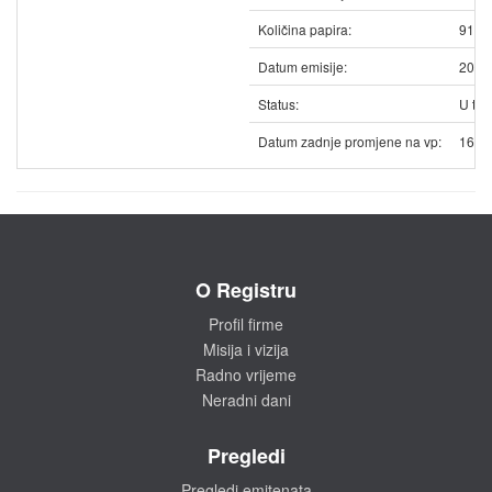
Količina papira:
9168
Datum emisije:
20.0
Status:
U trg
Datum zadnje promjene na vp:
16.0
O Registru
Profil firme
Misija i vizija
Radno vrijeme
Neradni dani
Pregledi
Pregledi emitenata