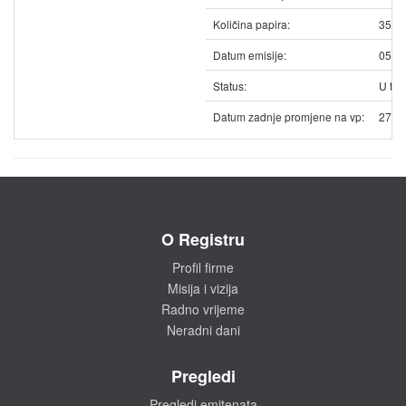
Količina papira:
3555
Datum emisije:
05.0
Status:
U trg
Datum zadnje promjene na vp:
27.0
O Registru
Profil firme
Misija i vizija
Radno vrijeme
Neradni dani
Pregledi
Pregledi emitenata