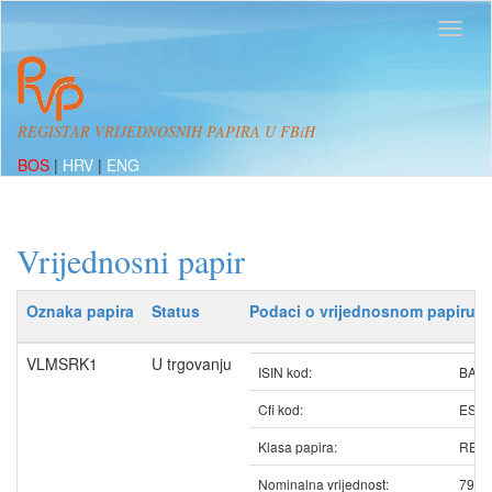
REGISTAR VRIJEDNOSNIH PAPIRA U FBiH
BOS
|
HRV
|
ENG
Vrijednosni papir
Oznaka papira
Status
Podaci o vrijednosnom papiru
VLMSRK1
U trgovanju
ISIN kod:
BAV
Cfi kod:
ESV
Klasa papira:
REDO
Nominalna vrijednost:
79.0