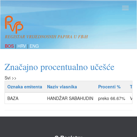
REGISTAR VRIJEDNOSNIH PAPIRA U FBiH
BOS
|
HRV
|
ENG
Značajno procentualno učešće
Svi >>
Oznaka emitenta
Naziv vlasnika
Procenti %
Tip
BAZA
HANDŽAR SABAHUDIN
preko 66.67%
VL