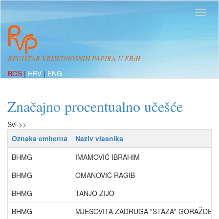
REGISTAR VRIJEDNOSNIH PAPIRA U FBiH
BOS
|
HRV
|
ENG
Značajno procentualno učešće
Svi >>
Oznaka emitenta
Naziv vlasnika
BHMG
IMAMOVIĆ IBRAHIM
BHMG
OMANOVIĆ RAGIB
BHMG
TANJO ZIJO
BHMG
MJEŠOVITA ZADRUGA "STAZA" GORAŽDE