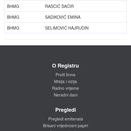
BHMG
RAŠČIĆ ŠAĆIR
BHMG
SADIKOVIĆ EMINA
BHMG
SELIMOVIĆ HAJRUDIN
O Registru
Profil firme
Misija i vizija
Radno vrijeme
Neradni dani
Pregledi
Pregledi emitenata
Brisani vrijednosni papiri