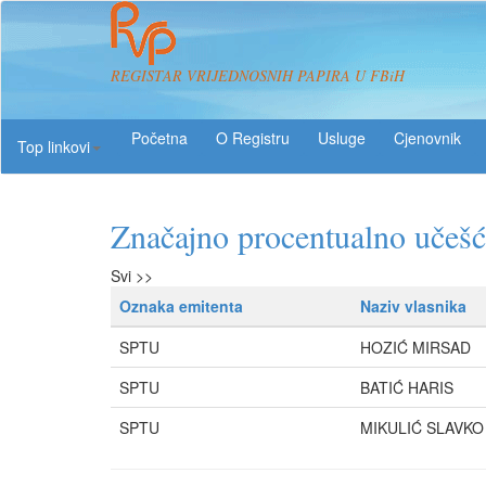
REGISTAR VRIJEDNOSNIH PAPIRA U FBiH
O Registru
Usluge
Top linkovi
Značajno procentualno učeš
Svi >>
Oznaka emitenta
Naziv vlasnika
SPTU
HOZIĆ MIRSAD
SPTU
BATIĆ HARIS
SPTU
MIKULIĆ SLAVKO