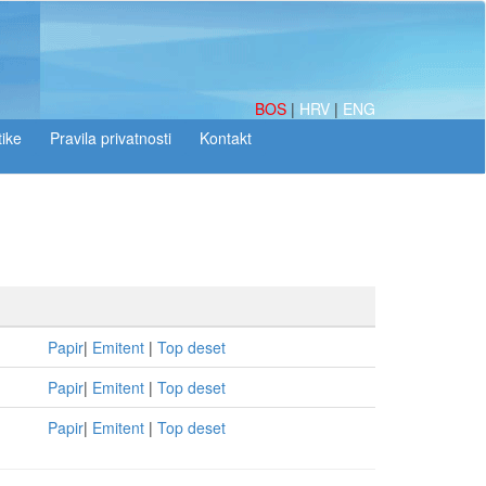
BOS
|
HRV
|
ENG
tike
Papir
|
Emitent
|
Top deset
Papir
|
Emitent
|
Top deset
Papir
|
Emitent
|
Top deset