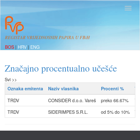
REGISTAR VRIJEDNOSNIH PAPIRA U FBiH
BOS
|
HRV
|
ENG
Značajno procentualno učešće
Svi >>
Oznaka emitenta
Naziv vlasnika
Procenti %
Ti
TRDV
CONSIDER d.o.o. Vareš
preko 66.67%
VL
TRDV
SIDERIMPES S.R.L.
od 5% do 10%
VL