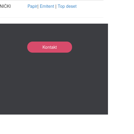
NIČKI
Papir
|
Emitent
|
Top deset
Kontakt