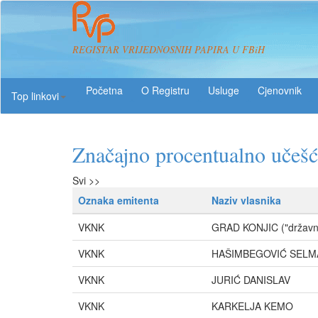
REGISTAR VRIJEDNOSNIH PAPIRA U FBiH
O Registru
Usluge
Top linkovi
Značajno procentualno učeš
Svi >>
Oznaka emitenta
Naziv vlasnika
VKNK
GRAD KONJIC ("državno
VKNK
HAŠIMBEGOVIĆ SELM
VKNK
JURIĆ DANISLAV
VKNK
KARKELJA KEMO