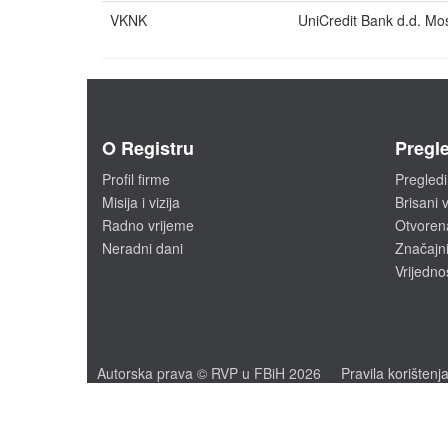
VKNK
UniCredit Bank d.d. Mo
O Registru
Pregle
Profil firme
Pregledi
Misija i vizija
Brisani v
Radno vrijeme
Otvoren
Neradni dani
Značajni
Vrijedno
Autorska prava © RVP u FBiH 2026
Pravila korištenj