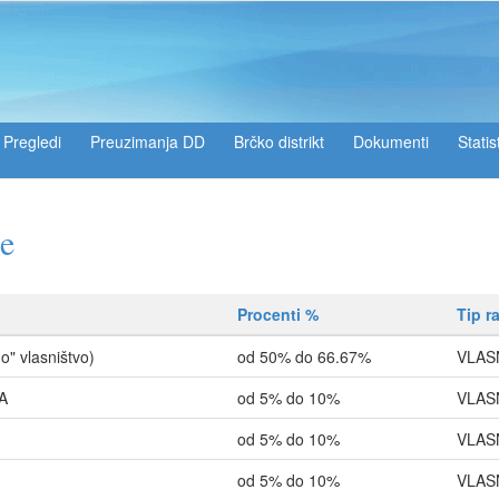
Pregledi
Preuzimanja DD
Brčko distrikt
Dokumenti
Statis
će
Procenti %
Tip r
" vlasništvo)
od 50% do 66.67%
VLAS
A
od 5% do 10%
VLAS
od 5% do 10%
VLAS
od 5% do 10%
VLAS