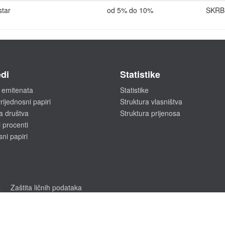
star
od 5% do 10%
SKRB
di
Statistike
 emitenata
Statistike
rijednosni papiri
Struktura vlasništva
a društva
Struktura prijenosa
 procenti
sni papiri
a
Zaštita ličnih podataka