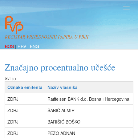
REGISTAR VRIJEDNOSNIH PAPIRA U FBiH
BOS
|
HRV
|
ENG
Značajno procentualno učešće
Svi >>
Oznaka emitenta
Naziv vlasnika
P
ZDRJ
Raiffeisen BANK d.d. Bosna i Hercegovina
o
ZDRJ
ŠABIĆ ALMIR
o
ZDRJ
BARIŠIĆ BOŠKO
o
ZDRJ
PEZO ADNAN
o