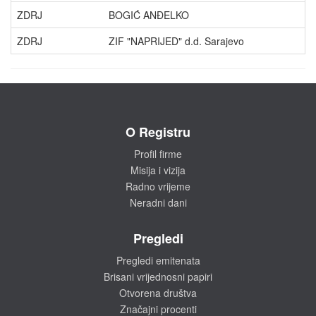
ZDRJ
BOGIĆ ANĐELKO
o
ZDRJ
ZIF "NAPRIJED" d.d. Sarajevo
o
O Registru
Profil firme
Misija i vizija
Radno vrijeme
Neradni dani
Pregledi
Pregledi emitenata
Brisani vrijednosni papiri
Otvorena društva
Značajni procenti