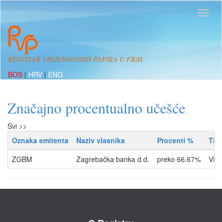
REGISTAR VRIJEDNOSNIH PAPIRA U FBiH
BOS
|
HRV
|
ENG
Značajno procentualno učešće
Svi >>
Oznaka emitenta
Naziv vlasnika
Procenti %
Tip
ZGBM
Zagrebačka banka d.d.
preko 66.67%
VLA