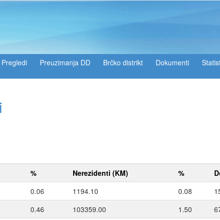
Pregledi
Preuzimanja DD
Brčko distrikt
Dokumenti
Statis
i
%
Nerezidenti (KM)
%
D
0.06
1194.10
0.08
1
0.46
103359.00
1.50
6