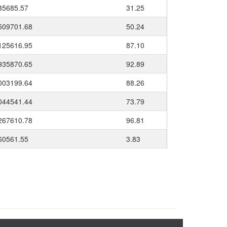
35685.57
31.25
509701.68
50.24
125616.95
87.10
935870.65
92.89
003199.64
88.26
044541.44
73.79
267610.78
96.81
60561.55
3.83