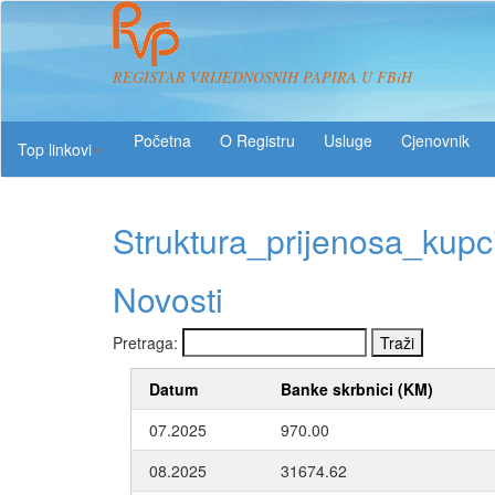
REGISTAR VRIJEDNOSNIH PAPIRA U FBiH
O Registru
Usluge
Top linkovi
Struktura_prijenosa_kupc
Novosti
Pretraga:
Datum
Banke skrbnici (KM)
07.2025
970.00
08.2025
31674.62