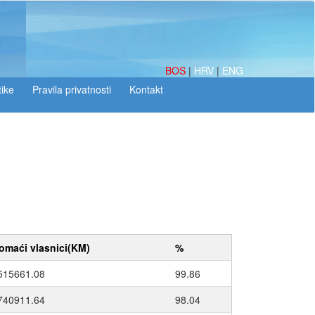
BOS
|
HRV
|
ENG
tike
omaći vlasnici(KM)
%
515661.08
99.86
740911.64
98.04