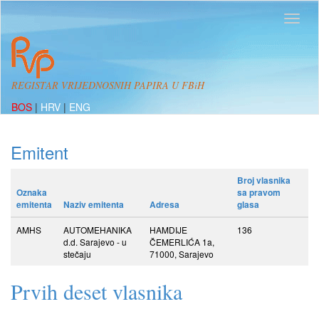
REGISTAR VRIJEDNOSNIH PAPIRA U FBiH
BOS
|
HRV
|
ENG
Emitent
Broj vlasnika
Oznaka
sa pravom
emitenta
Naziv emitenta
Adresa
glasa
AMHS
AUTOMEHANIKA
HAMDIJE
136
d.d. Sarajevo - u
ČEMERLIĆA 1a,
stečaju
71000, Sarajevo
Prvih deset vlasnika