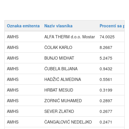
Oznaka emitenta
Naziv vlasnika
Procenti sa pr
AMHS
ALFA THERM d.o.o. Mostar
74.0025
AMHS
ČOLAK KARLO
8.2667
AMHS
BUNJO MIDHAT
5.2475
AMHS
ĆUBELA BILJANA
0.9432
AMHS
HADŽIĆ ALMEDINA
0.5561
AMHS
HRBAT MESUD
0.3199
AMHS
ZORNIĆ MUHAMED
0.2897
AMHS
SEVER ZLATKO
0.2677
AMHS
ČANGALOVIĆ NEDELJKO
0.2471