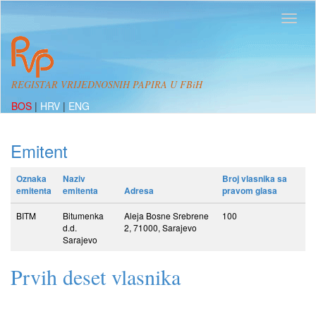
REGISTAR VRIJEDNOSNIH PAPIRA U FBiH
BOS
|
HRV
|
ENG
Emitent
Oznaka
Naziv
Broj vlasnika sa
emitenta
emitenta
Adresa
pravom glasa
BITM
Bitumenka
Aleja Bosne Srebrene
100
d.d.
2, 71000, Sarajevo
Sarajevo
Prvih deset vlasnika