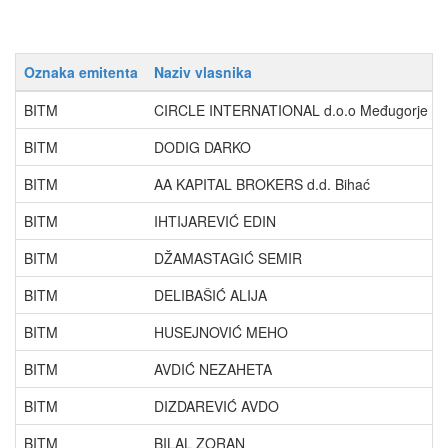
Oznaka emitenta
Naziv vlasnika
BITM
CIRCLE INTERNATIONAL d.o.o Međugorje
BITM
DODIG DARKO
BITM
AA KAPITAL BROKERS d.d. Bihać
BITM
IHTIJAREVIĆ EDIN
BITM
DŽAMASTAGIĆ SEMIR
BITM
DELIBAŠIĆ ALIJA
BITM
HUSEJNOVIĆ MEHO
BITM
AVDIĆ NEZAHETA
BITM
DIZDAREVIĆ AVDO
BITM
BILAL ZORAN