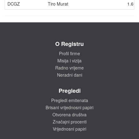
DCGZ
Tiro Murat
1.610
O Registru
Profil firme
Misija i vizija
Radno vrijeme
Neradni dani
Pregledi
Pregledi emitenata
Brisani vrijednosni papiri
Otvorena društva
Značajni procenti
Vrijednosni papiri