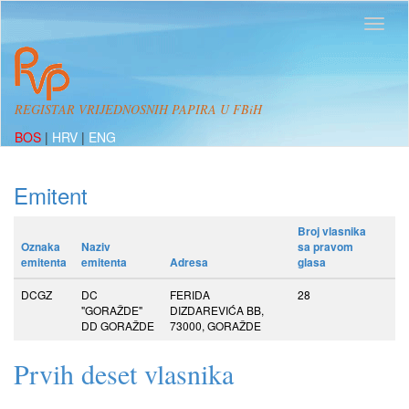
REGISTAR VRIJEDNOSNIH PAPIRA U FBiH
BOS
|
HRV
|
ENG
Emitent
Broj vlasnika
Oznaka
Naziv
sa pravom
emitenta
emitenta
Adresa
glasa
DCGZ
DC
FERIDA
28
"GORAŽDE"
DIZDAREVIĆA BB,
DD GORAŽDE
73000, GORAŽDE
Prvih deset vlasnika