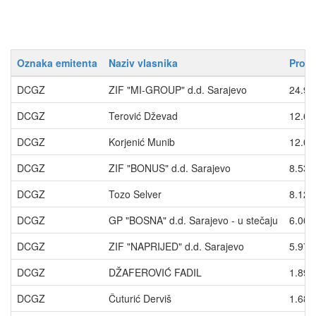
Oznaka emitenta
Naziv vlasnika
Proce
DCGZ
ZIF "MI-GROUP" d.d. Sarajevo
24.97
DCGZ
Terović Dževad
12.69
DCGZ
Korjenić Munib
12.02
DCGZ
ZIF "BONUS" d.d. Sarajevo
8.533
DCGZ
Tozo Selver
8.123
DCGZ
GP "BOSNA" d.d. Sarajevo - u stečaju
6.003
DCGZ
ZIF "NAPRIJED" d.d. Sarajevo
5.971
DCGZ
DŽAFEROVIĆ FADIL
1.891
DCGZ
Čuturić Derviš
1.685