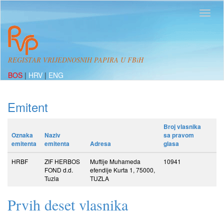
REGISTAR VRIJEDNOSNIH PAPIRA U FBiH
BOS
|
HRV
|
ENG
Emitent
Broj vlasnika
Oznaka
Naziv
sa pravom
emitenta
emitenta
Adresa
glasa
HRBF
ZIF HERBOS
Muftije Muhameda
10941
FOND d.d.
efendije Kurta 1, 75000,
Tuzla
TUZLA
Prvih deset vlasnika