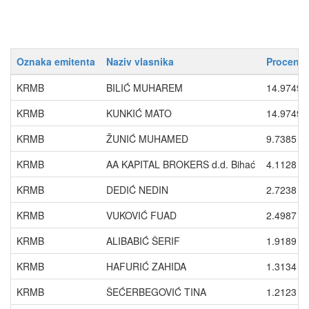
Oznaka emitenta
Naziv vlasnika
Procenti
KRMB
BILIĆ MUHAREM
14.9749
KRMB
KUNKIĆ MATO
14.9749
KRMB
ŽUNIĆ MUHAMED
9.7385
KRMB
AA KAPITAL BROKERS d.d. Bihać
4.1128
KRMB
DEDIĆ NEDIN
2.7238
KRMB
VUKOVIĆ FUAD
2.4987
KRMB
ALIBABIĆ ŠERIF
1.9189
KRMB
HAFURIĆ ZAHIDA
1.3134
KRMB
ŠEĆERBEGOVIĆ TINA
1.2123