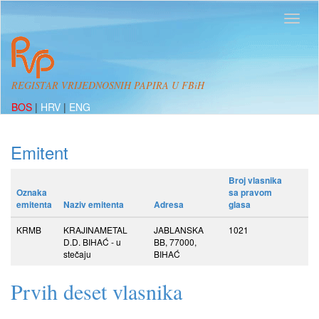
REGISTAR VRIJEDNOSNIH PAPIRA U FBiH
BOS
|
HRV
|
ENG
Emitent
Broj vlasnika
Oznaka
sa pravom
emitenta
Naziv emitenta
Adresa
glasa
KRMB
KRAJINAMETAL
JABLANSKA
1021
D.D. BIHAĆ - u
BB, 77000,
stečaju
BIHAĆ
Prvih deset vlasnika