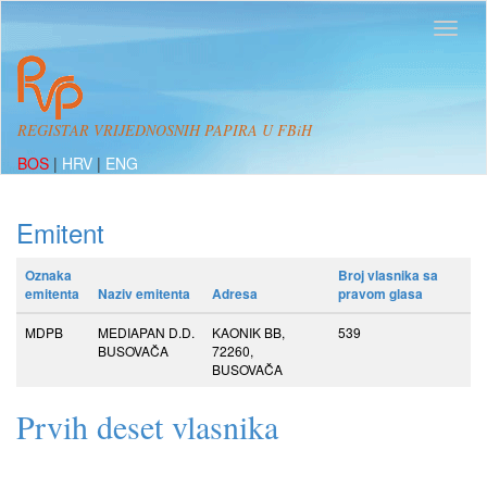
REGISTAR VRIJEDNOSNIH PAPIRA U FBiH
BOS
|
HRV
|
ENG
Emitent
Oznaka
Broj vlasnika sa
emitenta
Naziv emitenta
Adresa
pravom glasa
MDPB
MEDIAPAN D.D.
KAONIK BB,
539
BUSOVAČA
72260,
BUSOVAČA
Prvih deset vlasnika