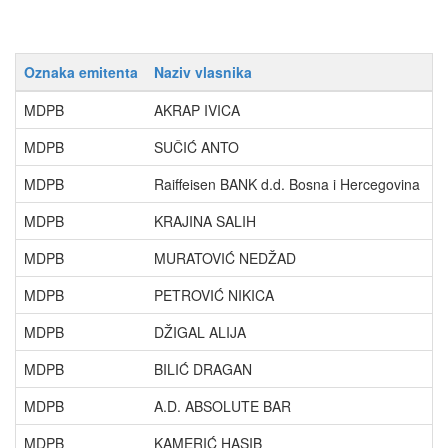
Oznaka emitenta
Naziv vlasnika
P
MDPB
AKRAP IVICA
7
MDPB
SUČIĆ ANTO
5
MDPB
Raiffeisen BANK d.d. Bosna i Hercegovina
2
MDPB
KRAJINA SALIH
2
MDPB
MURATOVIĆ NEDŽAD
2
MDPB
PETROVIĆ NIKICA
2
MDPB
DŽIGAL ALIJA
2
MDPB
BILIĆ DRAGAN
1
MDPB
A.D. ABSOLUTE BAR
1
MDPB
KAMERIĆ HASIB
1