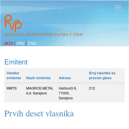
REGISTAR VRIJEDNOSNIH PAPIRA U FBiH
BOS
|
HRV
|
ENG
Emitent
Oznaka
Broj vlasnika sa
emitenta
Naziv emitenta
Adresa
pravom glasa
MMTS
MAGROS METAL
Halilovići 6,
212
d.d. Sarajevo
71000,
Sarajevo
Prvih deset vlasnika