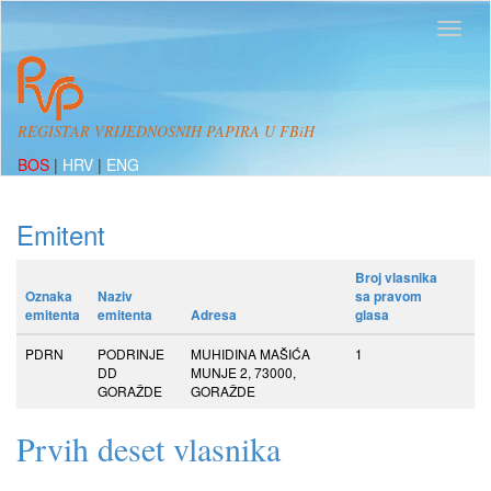
REGISTAR VRIJEDNOSNIH PAPIRA U FBiH
BOS
|
HRV
|
ENG
Emitent
Broj vlasnika
Oznaka
Naziv
sa pravom
emitenta
emitenta
Adresa
glasa
PDRN
PODRINJE
MUHIDINA MAŠIĆA
1
DD
MUNJE 2, 73000,
GORAŽDE
GORAŽDE
Prvih deset vlasnika