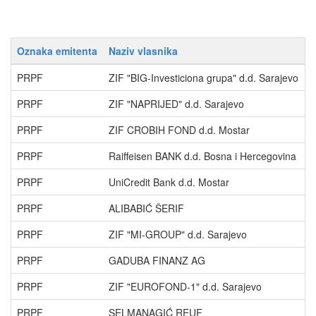
Oznaka emitenta
Naziv vlasnika
P
PRPF
ZIF "BIG-Investiciona grupa" d.d. Sarajevo
2
PRPF
ZIF "NAPRIJED" d.d. Sarajevo
1
PRPF
ZIF CROBIH FOND d.d. Mostar
1
PRPF
Raiffeisen BANK d.d. Bosna i Hercegovina
1
PRPF
UniCredit Bank d.d. Mostar
0
PRPF
ALIBABIĆ ŠERIF
0
PRPF
ZIF "MI-GROUP" d.d. Sarajevo
0
PRPF
GADUBA FINANZ AG
0
PRPF
ZIF "EUROFOND-1" d.d. Sarajevo
0
PRPF
SELMANAGIĆ REUF
0