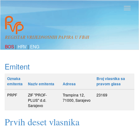
REGISTAR VRIJEDNOSNIH PAPIRA U FBiH
BOS
|
HRV
|
ENG
Emitent
Oznaka
Broj vlasnika sa
emitenta
Naziv emitenta
Adresa
pravom glasa
PRPF
ZIF "PROF-
Trampina 12,
23169
PLUS" d.d.
71000, Sarajevo
Sarajevo
Prvih deset vlasnika