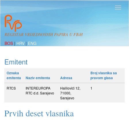
REGISTAR VRIJEDNOSNIH PAPIRA U FBiH
BOS
|
HRV
|
ENG
Emitent
Oznaka
Broj vlasnika sa
emitenta
Naziv emitenta
Adresa
pravom glasa
RTCS
INTEREUROPA
Halilovići 12,
1
RTC d.d. Sarajevo
71000,
Sarajevo
Prvih deset vlasnika