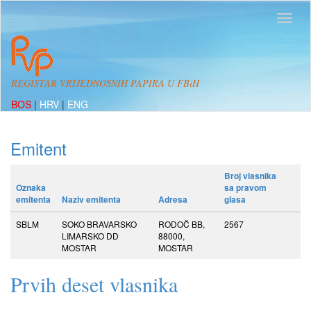
REGISTAR VRIJEDNOSNIH PAPIRA U FBiH
BOS
|
HRV
|
ENG
Emitent
Broj vlasnika
Oznaka
sa pravom
emitenta
Naziv emitenta
Adresa
glasa
SBLM
SOKO BRAVARSKO
RODOČ BB,
2567
LIMARSKO DD
88000,
MOSTAR
MOSTAR
Prvih deset vlasnika