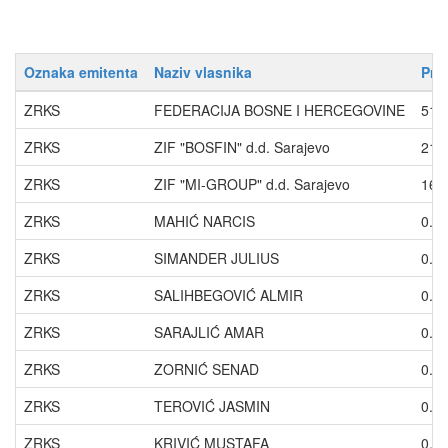
Oznaka emitenta
Naziv vlasnika
Pro
ZRKS
FEDERACIJA BOSNE I HERCEGOVINE
51.
ZRKS
ZIF "BOSFIN" d.d. Sarajevo
21.
ZRKS
ZIF "MI-GROUP" d.d. Sarajevo
16.
ZRKS
MAHIĆ NARCIS
0.6
ZRKS
SIMANDER JULIUS
0.5
ZRKS
SALIHBEGOVIĆ ALMIR
0.5
ZRKS
SARAJLIĆ AMAR
0.2
ZRKS
ZORNIĆ SENAD
0.2
ZRKS
TEROVIĆ JASMIN
0.2
ZRKS
KRIVIĆ MUSTAFA
0.2