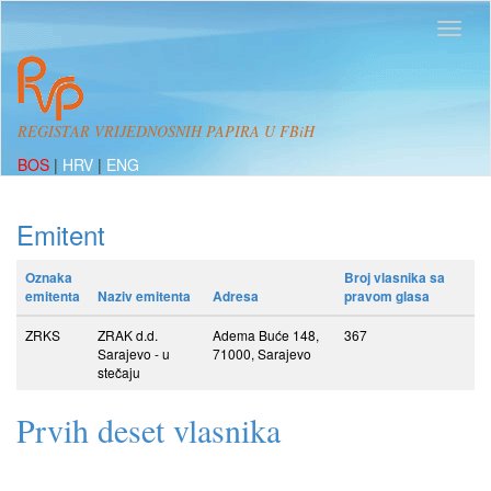
REGISTAR VRIJEDNOSNIH PAPIRA U FBiH
BOS
|
HRV
|
ENG
Emitent
Oznaka
Broj vlasnika sa
emitenta
Naziv emitenta
Adresa
pravom glasa
ZRKS
ZRAK d.d.
Adema Buće 148,
367
Sarajevo - u
71000, Sarajevo
stečaju
Prvih deset vlasnika