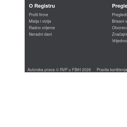
O Registru
Pregle
Profil firme
Pregledi
Misija i vizija
Brisani v
Radno vrijeme
Otvoren
Neradni dani
Značajni
Vrijedno
Autorska prava © RVP u FBiH 2026
Pravila korištenj