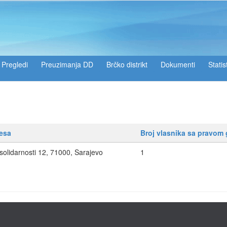
Pregledi
Preuzimanja DD
Brčko distrikt
Dokumenti
Statis
esa
Broj vlasnika sa pravom 
solidarnosti 12, 71000, Sarajevo
1