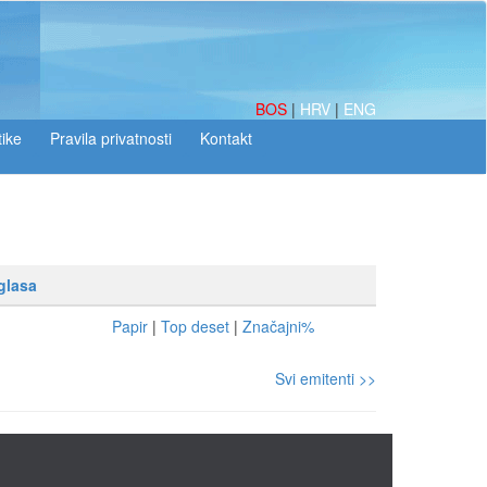
BOS
|
HRV
|
ENG
tike
glasa
Papir
|
Top deset
|
Značajni%
Svi emitenti >>